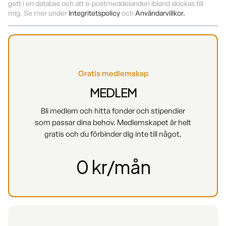
gett i en databas och att e-postmeddelanden ibland skickas till
mig. Se mer under
Integritetspolicy
och
Användarvillkor.
Gratis medlemskap
MEDLEM
Bli medlem och hitta fonder och stipendier
som passar dina behov. Medlemskapet är helt
gratis och du förbinder dig inte till något.
0 kr/mån