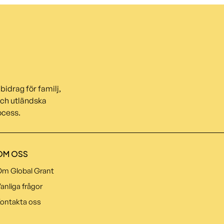
bidrag för familj,
och utländska
ocess.
OM OSS
m Global Grant
anliga frågor
ontakta oss