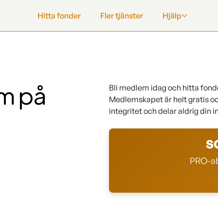
Hitta fonder
Fler tjänster
Hjälp
em på
Bli medlem idag och hitta fond
Medlemskapet är helt gratis och
integritet och delar aldrig din
S
PRO-ab