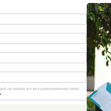
r gett i en databas och att e-postmeddelanden ibland
r.